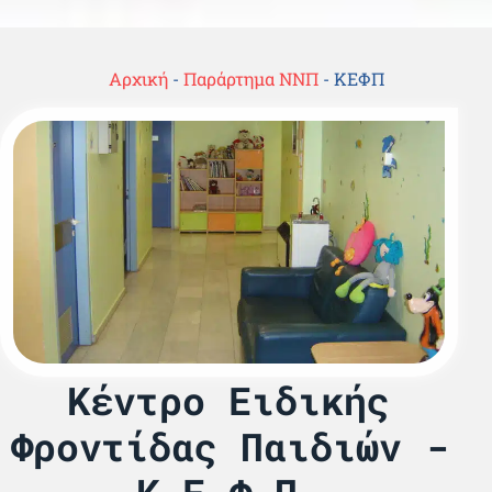
Αρχική
-
Παράρτημα ΝΝΠ
-
ΚΕΦΠ
Κέντρο Ειδικής
Φροντίδας Παιδιών -
Κ.Ε.Φ.Π.