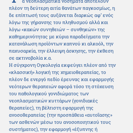
α νεοπλασματικά νοσήματα αποτελούν
πλέον τη δεύτερη αιτία θανάτων παγκοσμίως, η
δε επίπτωσή τους αυξάνεται διαρκώς αφ’ ενός
λόγω της γήρανσης του πληθυσμού αλλά και
λόγω «κακών συνηθειών – συνθηκών» της
καθημερινότητας με κύρια παραδείγματα την
κατανάλωση προϊόντων καπνού κι αλκοόλ, την
παχυσαρκία, την έλλειψη άσκησης, την έκθεση
σε ακτινοβολία κ.α.
Η σύγχρονη Ογκολογία εκφεύγει πλέον από την
«κλασσική» λογική της χημειοθεραπείας, το
πλέον δε ενεργό πεδίο έρευνας και εφαρμογής
νεότερων θεραπειών αφορά τόσο τη στόχευση
του παθολογικού γονιδιώματος των
νεοπλασματικών κυττάρων (γονιδιακές
θεραπείες), τη βέλτιστη εφαρμογή της
ανοσοθεραπείας (την προσπάθεια «αυτοΐασης»
των ασθενών μέσω του ανοσοποιητικού τους
συστήματος), την εφαρμογή «έξυπνης ή