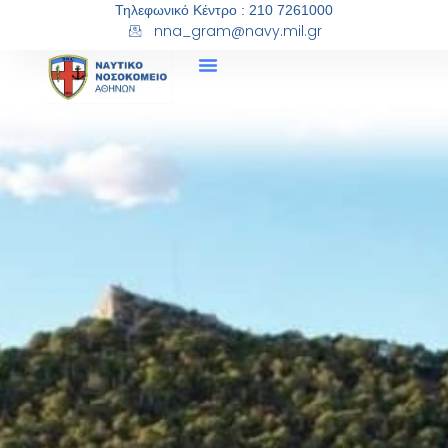
Τηλεφωνικό Κέντρο : 210 7261000
nna_gram@navy.mil.gr