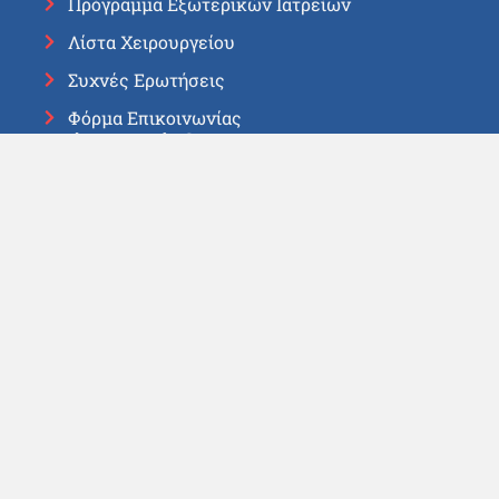
Πρόγραμμα Εξωτερικών Ιατρείων
Λίστα Χειρουργείου
Συχνές Ερωτήσεις
Φόρμα Επικοινωνίας
Χρήσιμοι Σύνδεσμοι
Υπουργείο Εθνικής Άμυνας
ΓΕΕΘΑ
Πολεμικό Ναυτικό
ΜΙΥΑ
Εφημερεύοντα Νοσοκομεία
Εφημερεύοντα Φαρμακεία
Επικοινωνία
+30 2107261000