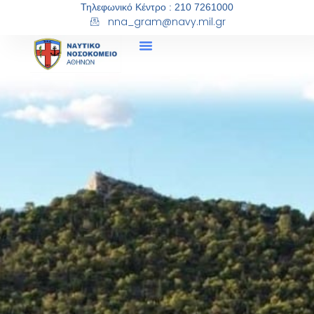
Τηλεφωνικό Κέντρο : 210 7261000
nna_gram@navy.mil.gr