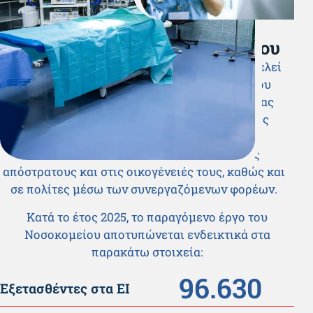
Το ΝΝΑ σε αριθμούς
Παραγόμενο έργο νοσοκομείου
Το Ναυτικό Νοσοκομείο Αθηνών (ΝΝΑ) αποτελεί
έναν από τους σημαντικότερους πυλώνες του
Στρατιωτικού Συστήματος Υγείας, παρέχοντας
υψηλού επιπέδου ιατρικές και νοσηλευτικές
υπηρεσίες στο προσωπικό των Ενόπλων
Δυνάμεων, στα Σώματα Ασφαλείας, στους
απόστρατους και στις οικογένειές τους, καθώς και
σε πολίτες μέσω των συνεργαζόμενων φορέων.
Κατά το έτος 2025, το παραγόμενο έργο του
Νοσοκομείου αποτυπώνεται ενδεικτικά στα
παρακάτω στοιχεία:
96.630
Εξετασθέντες στα ΕΙ