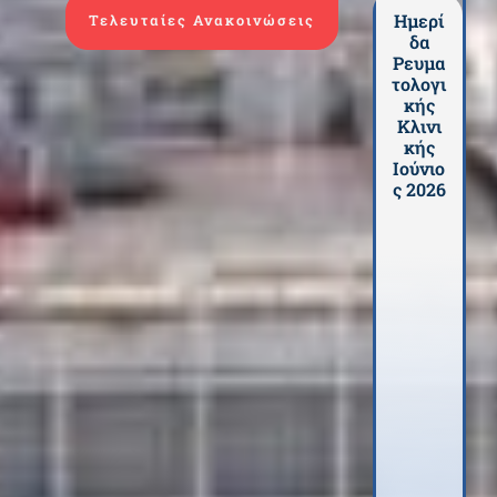
Ημερί
Ηλεκ
Τελευταίες Ανακοινώσεις
δα
ρονι
Ρευμα
ή
τολογι
Κατα
κής
ώρη
Κλινι
η
κής
Ιατρ
Ιούνιο
ών
ς 2026
Επισ
έψε
ν