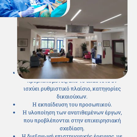
ΛΙΓΑ ΛΟΓΙΑ ΓΙΑ ΤΟ ΝΟΣΟΚΟΜΕΙΟ
Αποστολή
Η αποστολή του Ναυτικού Νοσοκομείου
Αθηνών είναι:
Να παράσχει υπηρεσίες υγείας στις
προβλεπόμενες, από το εκάστοτε εν
ισχύει ρυθμιστικό πλαίσιο, κατηγορίες
δικαιούχων.
Η εκπαίδευση του προσωπικού.
Η υλοποίηση των ανατιθεμένων έργων,
που προβλέπονται στην επιχειρησιακή
σχεδίαση.
Η διεξαγωγή επιστημονικής έρευνας, με