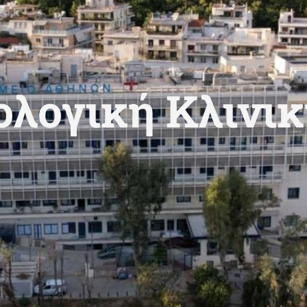
ολογική Κλινι