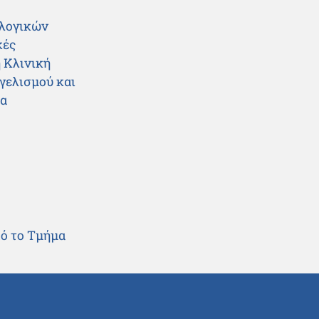
ολογικών
κές
 Κλινική
γελισμού και
ρα
πό το Τμήμα