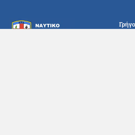
Γρήγ
Αρ
Με σεβασμό, ευθύνη και αφοσίωση,
Πλ
στεκόμαστε δίπλα σε κάθε ασθενή,
Πρ
ανταποκρινόμενοι στις ανάγκες
Ιατ
του σήμερα και στις προκλήσεις
Λίσ
του αύριο.
Συχ
Εφημερεύει Καθημερινά
Φόρ