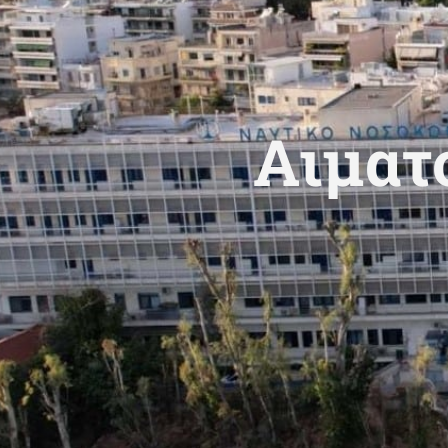
Αιματ