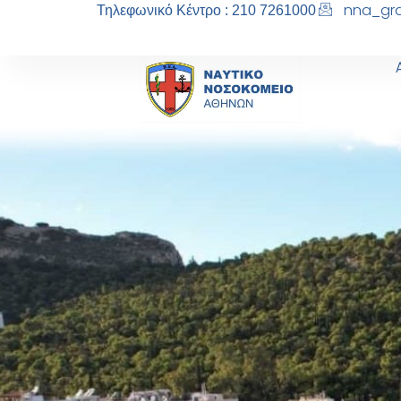
nna_gra
Τηλεφωνικό Κέντρο : 210 7261000