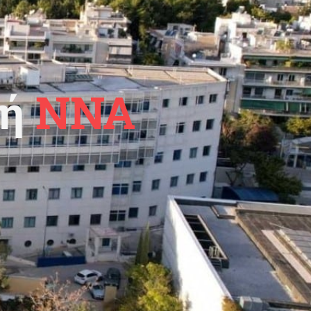
κή
ΝΝΑ