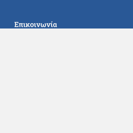
Επικοινωνία
ς
+30 2107261000
nna_gram@navy.mil.gr
Δεινοκράτους 70, Κολωνάκι,
Αθήνα, 11521
α