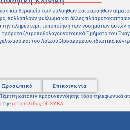
τολογική Κλινική
νωση και θεραπεία των καλοηθων και κακοήθων αιματ
μα, πολλαπλούν μυέλωμα και άλλες πλασματοκυτταρι
ια την πληρέστερη τυποποίηση των νοσημάτων αυτών η
αι τμήματα (Αιμοπαθολογοανατομικά Τμήματα του Ευαγ
ελισμού και του Λαϊκού Νοσοκομείου, ιδιωτικά κέντ
Προσωπικό
Επικοινωνία
αι Πέμπτη κατόπιν προσυνεννόησης τόσο τηλεφωνικά α
ω της
ιστοσελίδας ΟΠΣΥΕΔ
.