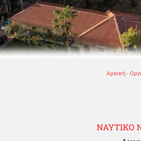
Αρχική
-
Οργ
ΝΑΥΤΙΚΟ 