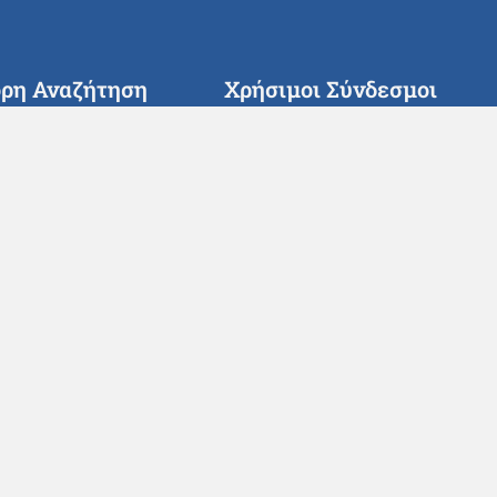
ορη Αναζήτηση
Χρήσιμοι Σύνδεσμοι
χική
Υπουργείο Εθνικής Άμυνα
οήγηση στο Νοσοκομείο
ΓΕΕΘΑ
όγραμμα Εξωτερικών
Πολεμικό Ναυτικό
ρείων
ΜΙΥΑ
τα Χειρουργείου
Εφημερεύοντα Νοσοκομεί
νές Ερωτήσεις
Εφημερεύοντα Φαρμακεία
μα Επικοινωνίας