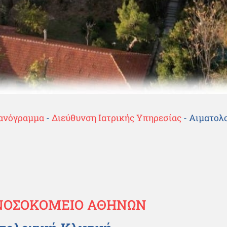
ανόγραμμα
-
Διεύθυνση Ιατρικής Υπηρεσίας
-
Αιματολο
ΝΟΣΟΚΟΜΕΙΟ ΑΘΗΝΩΝ