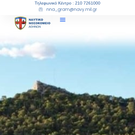
Τηλεφωνικό Κέντρο : 210 7261000
nna_gram@navy.mil.gr