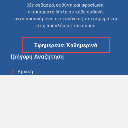
Με σεβασμό, ευθύνη και αφοσίωση,
στεκόμαστε δίπλα σε κάθε ασθενή,
ανταποκρινόμενοι στις ανάγκες του σήμερα και
στις προκλήσεις του αύριο.
Εφημερεύει Καθημερινά
Γρήγορη Αναζήτηση
Αρχική
Πλοήγηση στο Νοσοκομείο
Πρόγραμμα Εξωτερικών Ιατρείων
Λίστα Χειρουργείου
Συχνές Ερωτήσεις
Φόρμα Επικοινωνίας
Χρήσιμοι Σύνδεσμοι