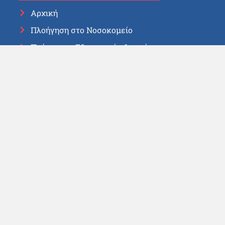
Αρχική
Πλοήγηση στο Νοσοκομείο
Πρόγραμμα Εξωτερικών Ιατρείων
Λίστα Χειρουργείου
Συχνές Ερωτήσεις
Φόρμα Επικοινωνίας
Χρήσιμοι Σύνδεσμοι
Υπουργείο Εθνικής Άμυνας
ΓΕΕΘΑ
Πολεμικό Ναυτικό
ΜΙΥΑ
Εφημερεύοντα Νοσοκομεία
Εφημερεύοντα Φαρμακεία