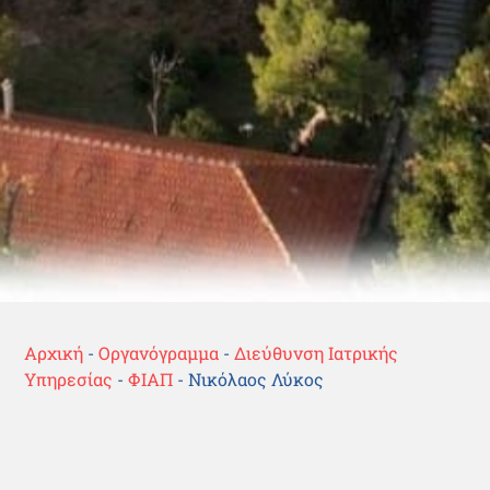
Αρχική
-
Οργανόγραμμα
-
Διεύθυνση Ιατρικής
Υπηρεσίας
-
ΦΙΑΠ
-
Νικόλαος Λύκος