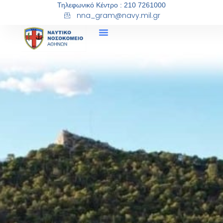
Τηλεφωνικό Κέντρο : 210 7261000
nna_gram@navy.mil.gr